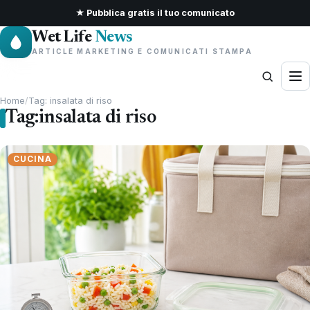
★ Pubblica gratis il tuo comunicato
Wet Life
News
ARTICLE MARKETING E COMUNICATI STAMPA
Home
/
Tag: insalata di riso
Tag:
insalata di riso
CUCINA