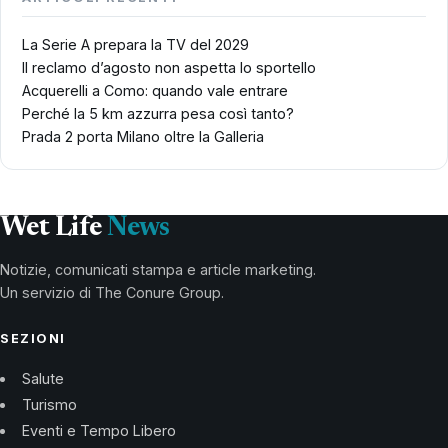
La Serie A prepara la TV del 2029
Il reclamo d’agosto non aspetta lo sportello
Acquerelli a Como: quando vale entrare
Perché la 5 km azzurra pesa così tanto?
Prada 2 porta Milano oltre la Galleria
Wet Life
News
Notizie, comunicati stampa e article marketing.
Un servizio di The Conure Group.
SEZIONI
Salute
Turismo
Eventi e Tempo Libero