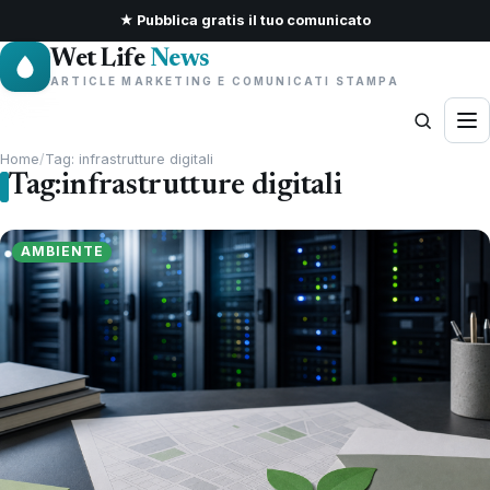
★ Pubblica gratis il tuo comunicato
Wet Life
News
ARTICLE MARKETING E COMUNICATI STAMPA
Home
/
Tag: infrastrutture digitali
Tag:
infrastrutture digitali
AMBIENTE