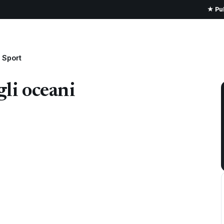
★ Pub
Sport
li oceani