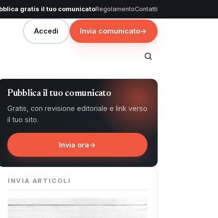
blica gratis il tuo comunicato
Regolamento
Contatti
Accedi
Invia comunicato
→
Pubblica il tuo comunicato
Gratis, con revisione editoriale e link verso
il tuo sito.
Invia ora
→
INVIA ARTICOLI