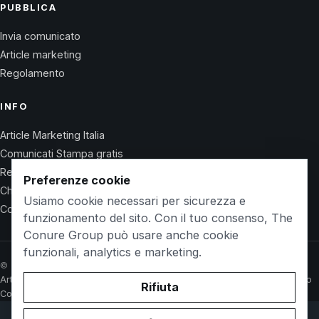
PUBBLICA
Invia comunicato
Article marketing
Regolamento
INFO
Article Marketing Italia
Comunicati Stampa gratis
Regolamento
Preferenze cookie
Chi Siamo
Usiamo cookie necessari per sicurezza e
Contatti
funzionamento del sito. Con il tuo consenso, The
Conure Group può usare anche cookie
funzionali, analytics e marketing.
© 2026 Wet Life News · The Conure Group
Article Marketing Italia
Comunicati Stampa gratis
Regolamento
Chi Siamo
Rifiuta
Contatti