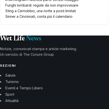
Funghi lombardi: regole da non improvvisare
Sting a Cernobbio, una notte a posti limitati
Sinner a Cincinnati, conta più il calendario
Wet Life
News
Notizie, comunicati stampa e article marketing.
Un servizio di The Conure Group.
SEZIONI
Salute
Turismo
Eventi e Tempo Libero
Sport
Attualità