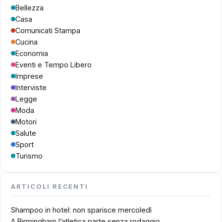
Bellezza
Casa
Comunicati Stampa
Cucina
Economia
Eventi e Tempo Libero
Imprese
Interviste
Legge
Moda
Motori
Salute
Sport
Turismo
ARTICOLI RECENTI
Shampoo in hotel: non sparisce mercoledì
A Birmingham l’atletica parte senza rodaggio