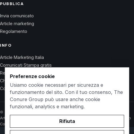
PUBBLICA
Invia comunicato
Article marketing
Regolamento
INFO
Article Marketing Italia
Comunicati Stampa gratis
Regolamento
Preferenze cookie
Chi Siamo
Usiamo cookie necessari per sicurezza e
Contatti
funzionamento del sito. Con il tuo consenso, The
Conure Group può usare anche cookie
funzionali, analytics e marketing.
© 2026 Wet Life News · The Conure Group
Article Marketing Italia
Comunicati Stampa gratis
Regolamento
Chi Siamo
Rifiuta
Contatti