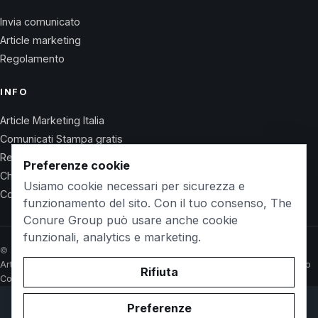
Invia comunicato
Article marketing
Regolamento
INFO
Article Marketing Italia
Comunicati Stampa gratis
Regolamento
Preferenze cookie
Chi Siamo
Usiamo cookie necessari per sicurezza e
Contatti
funzionamento del sito. Con il tuo consenso, The
Conure Group può usare anche cookie
funzionali, analytics e marketing.
© 2026 Wet Life News · The Conure Group
Article Marketing Italia
Comunicati Stampa gratis
Regolamento
Chi Siamo
Rifiuta
Contatti
Preferenze
© 2026 WetlifeVillaguardia.it. Owned and operated by
The