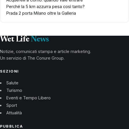
Perché la 5 km azzurra pesa così tanto?
Prada 2 porta Milano oltre la Galleria
Wet Life
News
Notizie, comunicati stampa e article marketing.
Un servizio di The Conure Group.
SEZIONI
Salute
Turismo
Eventi e Tempo Libero
Sport
Attualità
PUBBLICA