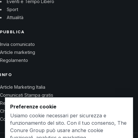
Eventi e Tempo Libero
Sport
Attualità
PUBBLICA
Invia comunicato
Article marketing
Regolamento
INFO
Article Marketing Italia
Comunicati Stampa gratis
Regolamento
Preferenze cookie
Chi Siamo
Usiamo cookie necessari per sicurezza e
Contatti
funzionamento del sito. Con il tuo consenso, The
Conure Group può usare anche cookie
funzionali, analytics e marketing.