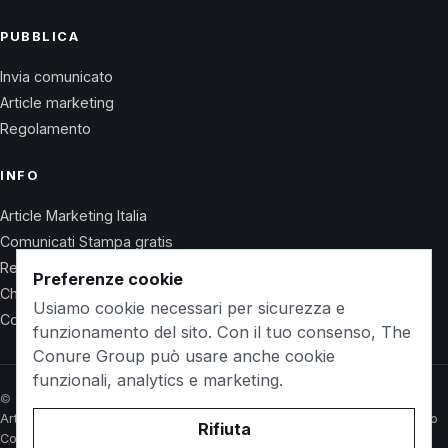
PUBBLICA
Invia comunicato
Article marketing
Regolamento
INFO
Article Marketing Italia
Comunicati Stampa gratis
Regolamento
Preferenze cookie
Chi Siamo
Usiamo cookie necessari per sicurezza e
Contatti
funzionamento del sito. Con il tuo consenso, The
Conure Group può usare anche cookie
funzionali, analytics e marketing.
© 2026 Wet Life News · The Conure Group
Article Marketing Italia
Comunicati Stampa gratis
Regolamento
Chi Siamo
Rifiuta
Contatti