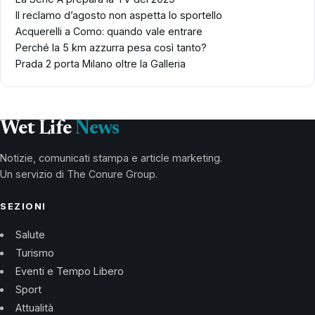
Il reclamo d’agosto non aspetta lo sportello
Acquerelli a Como: quando vale entrare
Perché la 5 km azzurra pesa così tanto?
Prada 2 porta Milano oltre la Galleria
Wet Life
News
Notizie, comunicati stampa e article marketing.
Un servizio di The Conure Group.
SEZIONI
Salute
Turismo
Eventi e Tempo Libero
Sport
Attualità