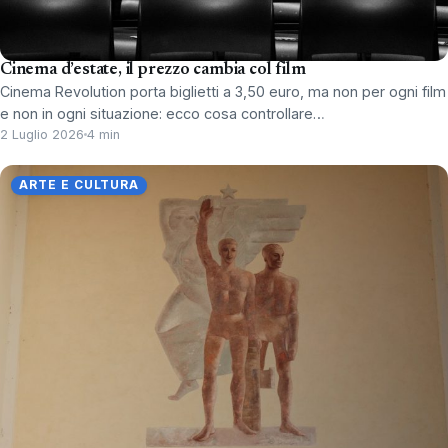
Cinema d’estate, il prezzo cambia col film
Cinema Revolution porta biglietti a 3,50 euro, ma non per ogni film
e non in ogni situazione: ecco cosa controllare…
2 Luglio 2026
4 min
ARTE E CULTURA