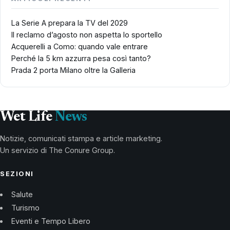
La Serie A prepara la TV del 2029
Il reclamo d’agosto non aspetta lo sportello
Acquerelli a Como: quando vale entrare
Perché la 5 km azzurra pesa così tanto?
Prada 2 porta Milano oltre la Galleria
Wet Life
News
Notizie, comunicati stampa e article marketing.
Un servizio di The Conure Group.
SEZIONI
Salute
Turismo
Eventi e Tempo Libero