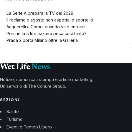
La Serie A prepara la TV del 2029
Il reclamo d’agosto non aspetta lo sportello
Acquerelli a Como: quando vale entrare
Perché la 5 km azzurra pesa così tanto?
Prada 2 porta Milano oltre la Galleria
Wet Life
News
Notizie, comunicati stampa e article marketing.
Un servizio di The Conure Group.
SEZIONI
Salute
Turismo
Eventi e Tempo Libero