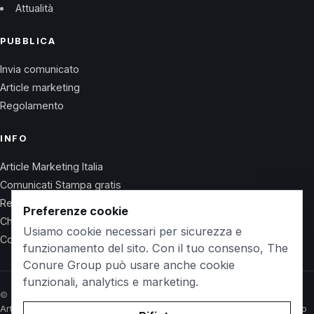
Attualità
PUBBLICA
Invia comunicato
Article marketing
Regolamento
INFO
Article Marketing Italia
Comunicati Stampa gratis
Regolamento
Preferenze cookie
Chi Siamo
Usiamo cookie necessari per sicurezza e
Contatti
funzionamento del sito. Con il tuo consenso, The
Conure Group può usare anche cookie
funzionali, analytics e marketing.
© 2026 Wet Life News · The Conure Group
Article Marketing Italia
Comunicati Stampa gratis
Regolamento
Chi Siamo