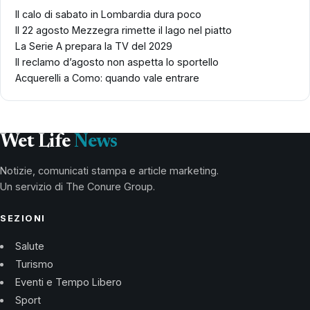
Il calo di sabato in Lombardia dura poco
Il 22 agosto Mezzegra rimette il lago nel piatto
La Serie A prepara la TV del 2029
Il reclamo d’agosto non aspetta lo sportello
Acquerelli a Como: quando vale entrare
Wet Life
News
Notizie, comunicati stampa e article marketing.
Un servizio di The Conure Group.
SEZIONI
Salute
Turismo
Eventi e Tempo Libero
Sport