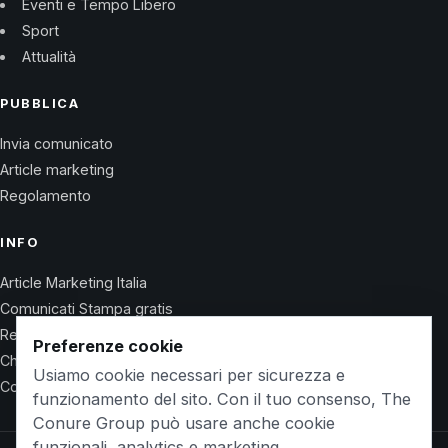
Eventi e Tempo Libero
Sport
Attualità
PUBBLICA
Invia comunicato
Article marketing
Regolamento
INFO
Article Marketing Italia
Comunicati Stampa gratis
Regolamento
Preferenze cookie
Chi Siamo
Usiamo cookie necessari per sicurezza e
Contatti
funzionamento del sito. Con il tuo consenso, The
Conure Group può usare anche cookie
funzionali, analytics e marketing.