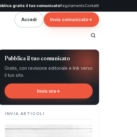
blica gratis il tuo comunicato
Regolamento
Contatti
Accedi
Invia comunicato
→
Pubblica il tuo comunicato
Gratis, con revisione editoriale e link verso
il tuo sito.
Invia ora
→
INVIA ARTICOLI