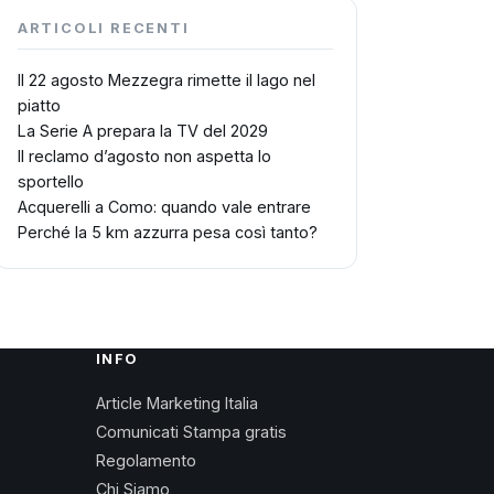
ARTICOLI RECENTI
Il 22 agosto Mezzegra rimette il lago nel
piatto
La Serie A prepara la TV del 2029
Il reclamo d’agosto non aspetta lo
sportello
Acquerelli a Como: quando vale entrare
Perché la 5 km azzurra pesa così tanto?
INFO
Article Marketing Italia
Comunicati Stampa gratis
Regolamento
Chi Siamo