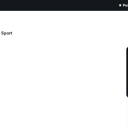
★ Pub
Sport