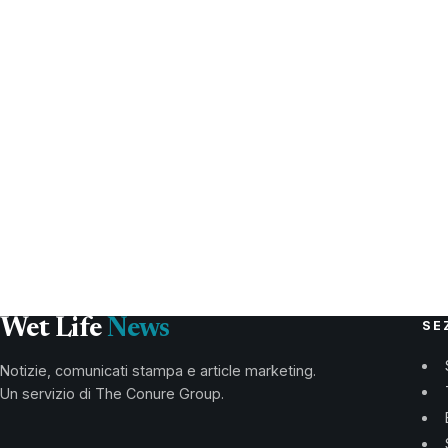
Wet Life
News
SE
Notizie, comunicati stampa e article marketing.
Un servizio di The Conure Group.