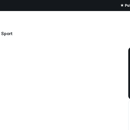
★ Pub
Sport