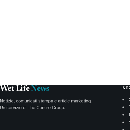
Wet Life
News
SE
Notizie, comunicati stampa e article marketing.
Un servizio di The Conure Group.