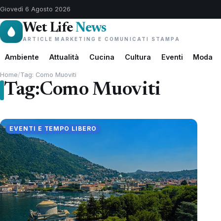
Giovedì 6 Agosto 2026
Wet Life
News
ARTICLE MARKETING E COMUNICATI STAMPA
Ambiente
Attualità
Cucina
Cultura
Eventi
Moda
Home
/
Tag: Como Muoviti
Tag:
Como Muoviti
EVENTI E TEMPO LIBERO