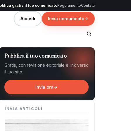
blica gratis il tuo comunicato
Regolamento
Contatti
Accedi
Invia comunicato
→
Pubblica il tuo comunicato
Gratis, con revisione editoriale e link verso
il tuo sito.
Invia ora
→
INVIA ARTICOLI