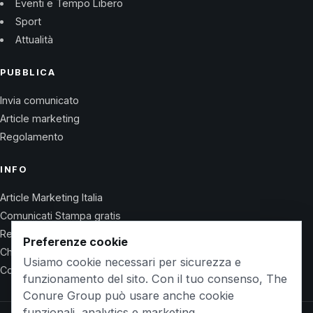
Eventi e Tempo Libero
Sport
Attualità
PUBBLICA
Invia comunicato
Article marketing
Regolamento
INFO
Article Marketing Italia
Comunicati Stampa gratis
Regolamento
Preferenze cookie
Chi Siamo
Usiamo cookie necessari per sicurezza e
Contatti
funzionamento del sito. Con il tuo consenso, The
Conure Group può usare anche cookie
funzionali, analytics e marketing.