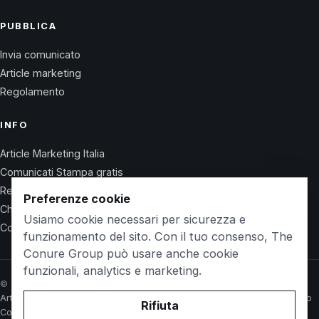
PUBBLICA
Invia comunicato
Article marketing
Regolamento
INFO
Article Marketing Italia
Comunicati Stampa gratis
Regolamento
Preferenze cookie
Chi Siamo
Usiamo cookie necessari per sicurezza e
Contatti
funzionamento del sito. Con il tuo consenso, The
Conure Group può usare anche cookie
funzionali, analytics e marketing.
© 2026 Wet Life News · The Conure Group
Article Marketing Italia
Comunicati Stampa gratis
Regolamento
Chi Siamo
Rifiuta
Contatti