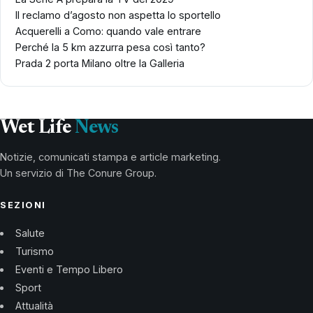
Il reclamo d’agosto non aspetta lo sportello
Acquerelli a Como: quando vale entrare
Perché la 5 km azzurra pesa così tanto?
Prada 2 porta Milano oltre la Galleria
Wet Life
News
Notizie, comunicati stampa e article marketing.
Un servizio di The Conure Group.
SEZIONI
Salute
Turismo
Eventi e Tempo Libero
Sport
Attualità