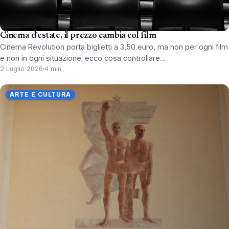
Cinema d’estate, il prezzo cambia col film
Cinema Revolution porta biglietti a 3,50 euro, ma non per ogni film
e non in ogni situazione: ecco cosa controllare…
2 Luglio 2026
4 min
ARTE E CULTURA