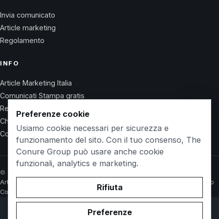
Invia comunicato
Article marketing
Regolamento
INFO
Article Marketing Italia
Comunicati Stampa gratis
Regolamento
Preferenze cookie
Chi Siamo
Usiamo cookie necessari per sicurezza e
Contatti
funzionamento del sito. Con il tuo consenso, The
Conure Group può usare anche cookie
funzionali, analytics e marketing.
© 2026 Wet Life News · The Conure Group
Article Marketing Italia
Comunicati Stampa gratis
Regolamento
Chi Siamo
Rifiuta
Contatti
Preferenze
© 2026 WetlifeVillaguardia.it. Owned and operated by
The