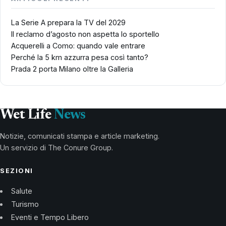
La Serie A prepara la TV del 2029
Il reclamo d’agosto non aspetta lo sportello
Acquerelli a Como: quando vale entrare
Perché la 5 km azzurra pesa così tanto?
Prada 2 porta Milano oltre la Galleria
Wet Life
News
Notizie, comunicati stampa e article marketing.
Un servizio di The Conure Group.
SEZIONI
Salute
Turismo
Eventi e Tempo Libero