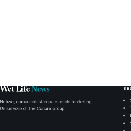
Wet Life
News
SE
Notizie, comunicati stampa e article marketing.
Un servizio di The Conure Group.