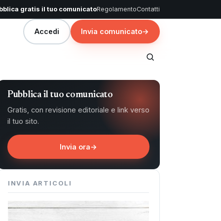
blica gratis il tuo comunicato
Regolamento
Contatti
Accedi
Invia comunicato
→
Pubblica il tuo comunicato
Gratis, con revisione editoriale e link verso
il tuo sito.
Invia ora
→
INVIA ARTICOLI