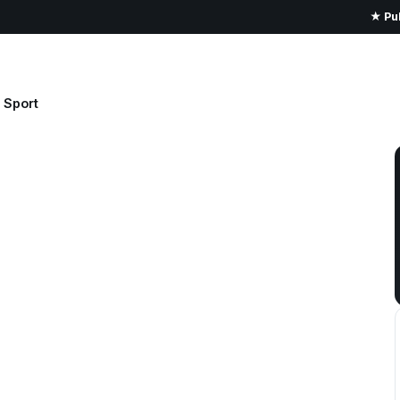
★ Pub
Sport