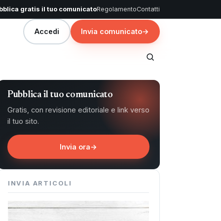
blica gratis il tuo comunicato
Regolamento
Contatti
Accedi
Invia comunicato
→
Pubblica il tuo comunicato
Gratis, con revisione editoriale e link verso
il tuo sito.
Invia ora
→
INVIA ARTICOLI