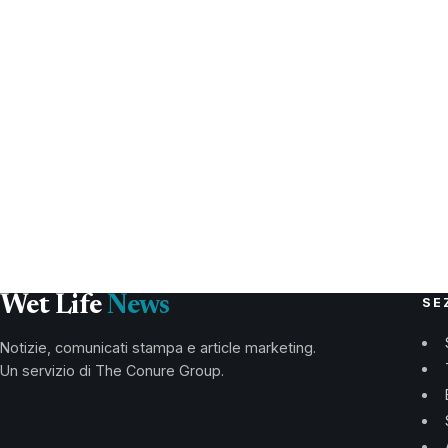
Wet Life
News
SE
Notizie, comunicati stampa e article marketing.
Un servizio di The Conure Group.