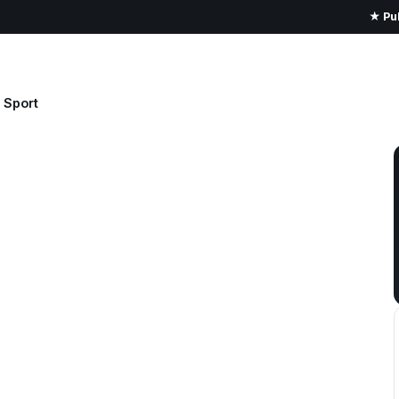
★ Pub
Sport