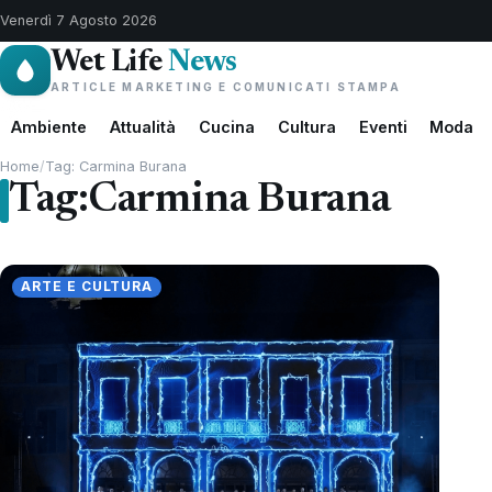
Venerdì 7 Agosto 2026
Wet Life
News
ARTICLE MARKETING E COMUNICATI STAMPA
Ambiente
Attualità
Cucina
Cultura
Eventi
Moda
Home
/
Tag: Carmina Burana
Tag:
Carmina Burana
ARTE E CULTURA