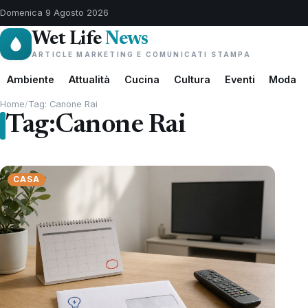
Domenica 9 Agosto 2026
Wet Life
News
ARTICLE MARKETING E COMUNICATI STAMPA
Ambiente
Attualità
Cucina
Cultura
Eventi
Moda
Home
/
Tag: Canone Rai
Tag:
Canone Rai
CASA