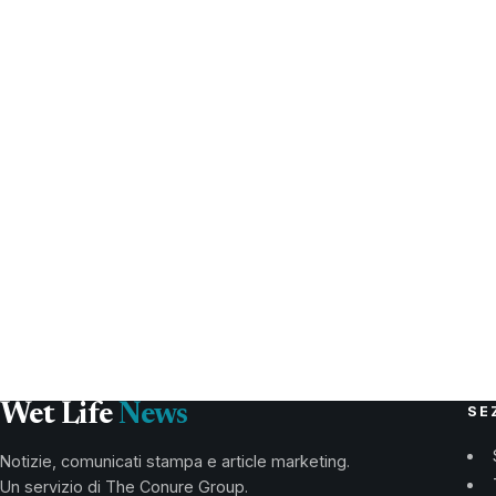
Wet Life
News
SE
Notizie, comunicati stampa e article marketing.
Un servizio di The Conure Group.