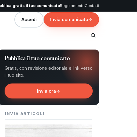
blica gratis il tuo comunicato
Regolamento
Contatti
Accedi
Invia comunicato
→
Pubblica il tuo comunicato
Gratis, con revisione editoriale e link verso
il tuo sito.
Invia ora
→
INVIA ARTICOLI