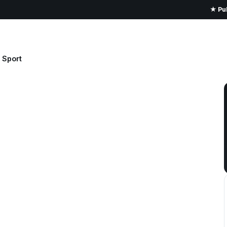
★ Pub
Sport