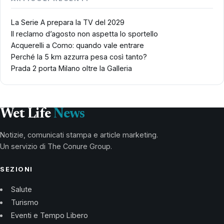
La Serie A prepara la TV del 2029
Il reclamo d’agosto non aspetta lo sportello
Acquerelli a Como: quando vale entrare
Perché la 5 km azzurra pesa così tanto?
Prada 2 porta Milano oltre la Galleria
Wet Life
News
Notizie, comunicati stampa e article marketing.
Un servizio di The Conure Group.
SEZIONI
Salute
Turismo
Eventi e Tempo Libero