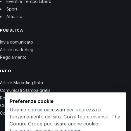
Eventi e Tempo Libero
Sport
Attualità
PUBBLICA
Invia comunicato
Article marketing
Regolamento
INFO
Article Marketing Italia
Comunicati Stampa gratis
Regolamento
Preferenze cookie
Chi Siamo
Usiamo cookie necessari per sicurezza e
Contatti
funzionamento del sito. Con il tuo consenso, The
Conure Group può usare anche cookie
funzionali, analytics e marketing.