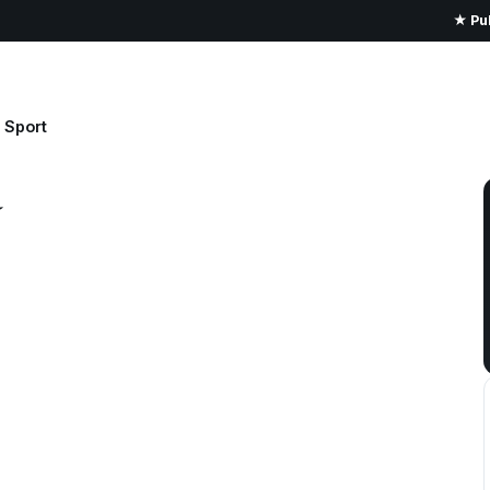
★ Pub
Sport
a