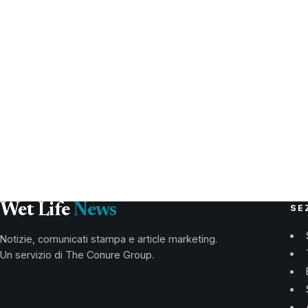
Wet Life
News
SE
Notizie, comunicati stampa e article marketing.
Un servizio di The Conure Group.