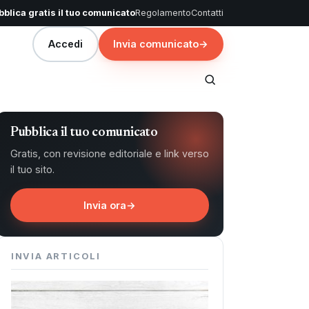
blica gratis il tuo comunicato
Regolamento
Contatti
Accedi
Invia comunicato
→
Pubblica il tuo comunicato
Gratis, con revisione editoriale e link verso
il tuo sito.
Invia ora
→
INVIA ARTICOLI