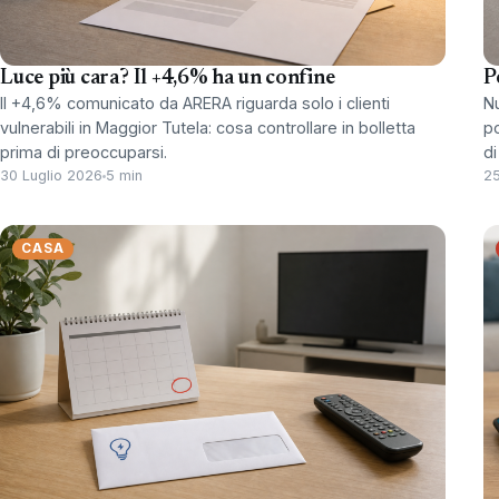
Luce più cara? Il +4,6% ha un confine
P
Il +4,6% comunicato da ARERA riguarda solo i clienti
Nu
vulnerabili in Maggior Tutela: cosa controllare in bolletta
po
prima di preoccuparsi.
di
30 Luglio 2026
5 min
25
CASA