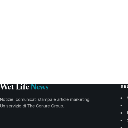
Wet Life
News
SE
Notizie, comunicati stampa e article marketing.
Un servizio di The Conure Group.