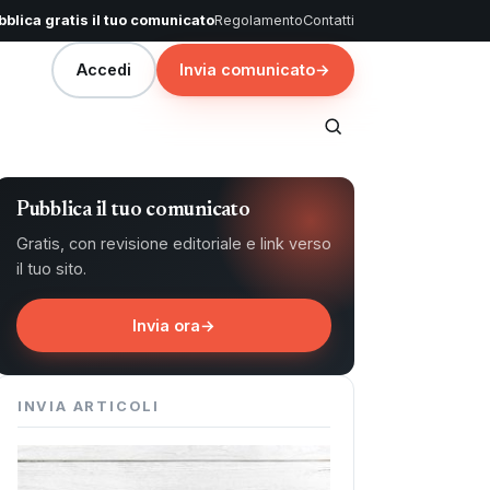
blica gratis il tuo comunicato
Regolamento
Contatti
Accedi
Invia comunicato
→
Pubblica il tuo comunicato
Gratis, con revisione editoriale e link verso
il tuo sito.
Invia ora
→
INVIA ARTICOLI