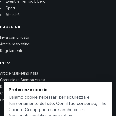
Eventi e Tempo Libero
Sport
Attualità
PUBBLICA
Invia comunicato
Article marketing
Regolamento
INFO
Article Marketing Italia
Comunicati Stampa gratis
Regolamento
Preferenze cookie
Chi Siamo
Usiamo cookie necessari per sicurezza e
Contatti
funzionamento del sito. Con il tuo consenso, The
Conure Group può usare anche cookie
funzionali, analytics e marketing.