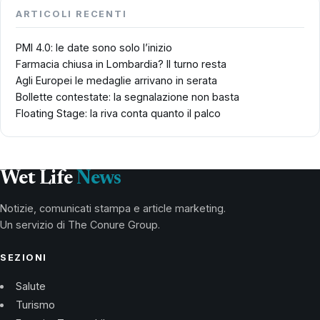
ARTICOLI RECENTI
PMI 4.0: le date sono solo l’inizio
Farmacia chiusa in Lombardia? Il turno resta
Agli Europei le medaglie arrivano in serata
Bollette contestate: la segnalazione non basta
Floating Stage: la riva conta quanto il palco
Wet Life
News
Notizie, comunicati stampa e article marketing.
Un servizio di The Conure Group.
SEZIONI
Salute
Turismo