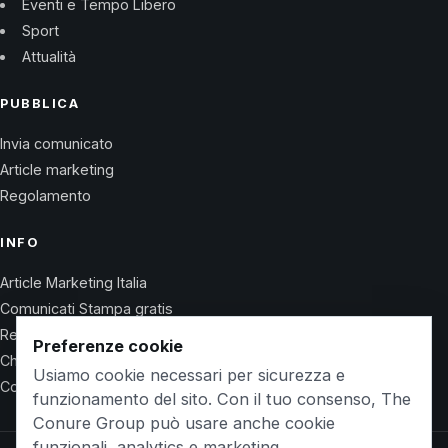
Eventi e Tempo Libero
Sport
Attualità
PUBBLICA
Invia comunicato
Article marketing
Regolamento
INFO
Article Marketing Italia
Comunicati Stampa gratis
Regolamento
Preferenze cookie
Chi Siamo
Usiamo cookie necessari per sicurezza e
Contatti
funzionamento del sito. Con il tuo consenso, The
Conure Group può usare anche cookie
funzionali, analytics e marketing.