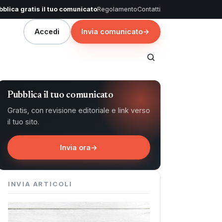
blica gratis il tuo comunicato
Regolamento
Contatti
Accedi
Invia comunicato
→
Pubblica il tuo comunicato
Gratis, con revisione editoriale e link verso
il tuo sito.
Invia ora
→
INVIA ARTICOLI