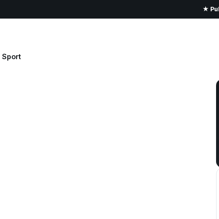
★ Pub
Sport