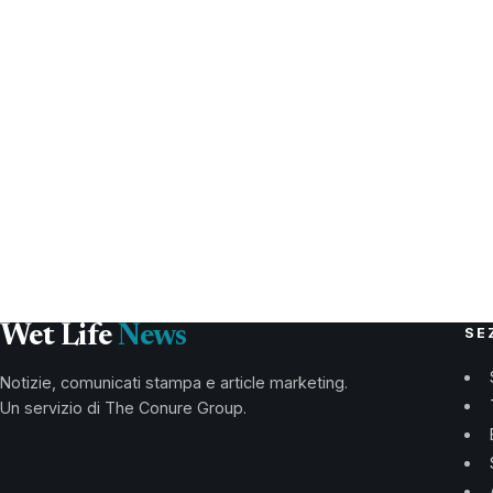
Wet Life
News
SE
Notizie, comunicati stampa e article marketing.
Un servizio di The Conure Group.