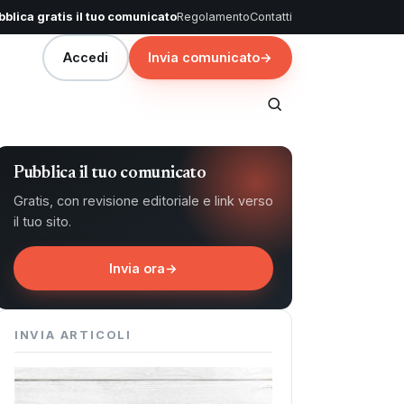
blica gratis il tuo comunicato
Regolamento
Contatti
Accedi
Invia comunicato
→
Pubblica il tuo comunicato
Gratis, con revisione editoriale e link verso
il tuo sito.
Invia ora
→
INVIA ARTICOLI