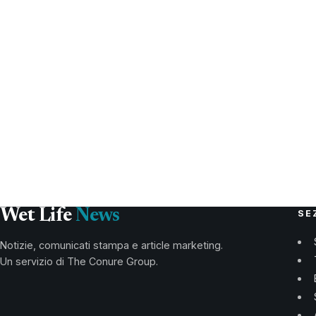
Wet Life
News
SE
Notizie, comunicati stampa e article marketing.
Un servizio di The Conure Group.