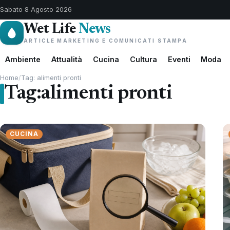
Sabato 8 Agosto 2026
Wet Life
News
ARTICLE MARKETING E COMUNICATI STAMPA
Ambiente
Attualità
Cucina
Cultura
Eventi
Moda
Home
/
Tag: alimenti pronti
Tag:
alimenti pronti
CUCINA