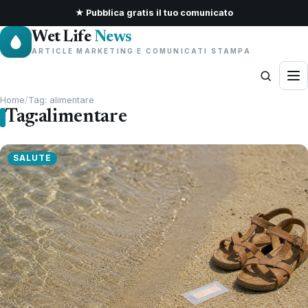
★ Pubblica gratis il tuo comunicato
Wet Life
News
ARTICLE MARKETING E COMUNICATI STAMPA
Home
/
Tag: alimentare
Tag:
alimentare
SALUTE