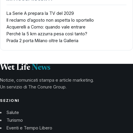
La Serie A prepara la TV del 2029
Il reclamo d’agosto non aspetta lo sportello
Acquerelli a Como: quando vale entrare
Perché la 5 km azzurra pesa così tanto?
Prada 2 porta Milano oltre la Galleria
Wet Life
News
Notizie, comunicati stampa e article marketing.
Un servizio di The Conure Group.
SEZIONI
Salute
Turismo
Eventi e Tempo Libero