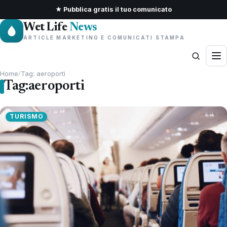
★ Pubblica gratis il tuo comunicato
Wet Life
News
ARTICLE MARKETING E COMUNICATI STAMPA
Home
/
Tag: aeroporti
Tag:
aeroporti
TURISMO