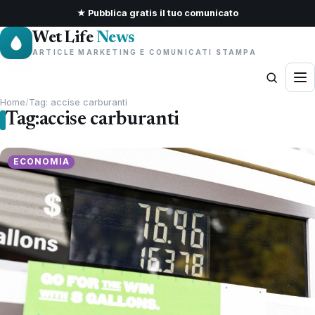
★ Pubblica gratis il tuo comunicato
Wet Life
News
ARTICLE MARKETING E COMUNICATI STAMPA
Home
/
Tag: accise carburanti
Tag:
accise carburanti
ECONOMIA