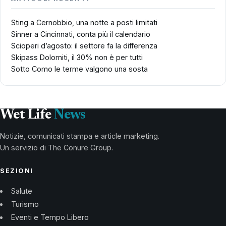
Sting a Cernobbio, una notte a posti limitati
Sinner a Cincinnati, conta più il calendario
Scioperi d’agosto: il settore fa la differenza
Skipass Dolomiti, il 30% non è per tutti
Sotto Como le terme valgono una sosta
Wet Life
News
Notizie, comunicati stampa e article marketing.
Un servizio di The Conure Group.
SEZIONI
Salute
Turismo
Eventi e Tempo Libero