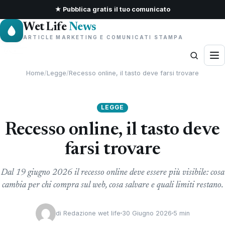
★ Pubblica gratis il tuo comunicato
Wet Life
News
ARTICLE MARKETING E COMUNICATI STAMPA
Home
/
Legge
/
Recesso online, il tasto deve farsi trovare
LEGGE
Recesso online, il tasto deve
farsi trovare
Dal 19 giugno 2026 il recesso online deve essere più visibile: cosa
cambia per chi compra sul web, cosa salvare e quali limiti restano.
di
Redazione wet life
30 Giugno 2026
5 min