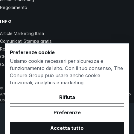
Regolamento
INFO
Article Marketing Italia
Comunicati Stampa gratis
Regolamento
Preferenze cookie
Chi Siamo
Usiamo cookie necessari per sicurezza e
Contatti
funzionamento del sito. Con il tuo consenso, The
Conure Group può usare anche cookie
funzionali, analytics e marketing.
© 2026 Wet Life News · The Conure Group
Article Marketing Italia
Comunicati Stampa gratis
Regolamento
Chi Siamo
Rifiuta
Contatti
Preferenze
© 2026 WetlifeVillaguardia.it. Owned and operated by
The
Conure Group
.
Accetta tutto
Privacy Policy
Cookie Policy
Termini d'uso