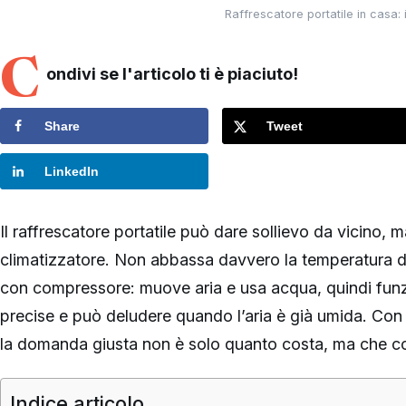
Raffrescatore portatile in casa: 
C
ondivi se l'articolo ti è piaciuto!
Share
Tweet
LinkedIn
Il raffrescatore portatile può dare sollievo da vicino, 
climatizzatore. Non abbassa davvero la temperatura 
con compressore: muove aria e usa acqua, quindi funz
precise e può deludere quando l’aria è già umida. Con il
la domanda giusta non è solo quanto costa, ma che c
Indice articolo