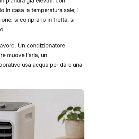
n pianura già elevati, con
o in casa la temperatura sale, i
one: si comprano in fretta, si
o.
 lavoro. Un condizionatore
ore muove l’aria, un
aporativo usa acqua per dare una