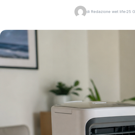
di
Redazione wet life
25 G