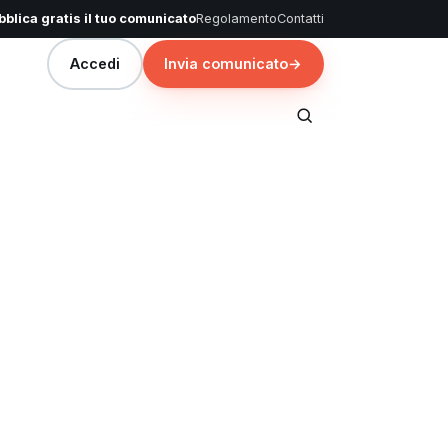
blica gratis il tuo comunicato
Regolamento
Contatti
Accedi
Invia comunicato
→