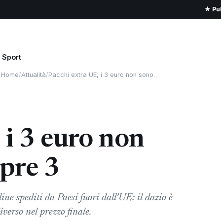
★ Pub
Sport
Home
/
Attualità
/
Pacchi extra UE, i 3 euro non sono…
 i 3 euro non
pre 3
ine spediti da Paesi fuori dall’UE: il dazio è
verso nel prezzo finale.