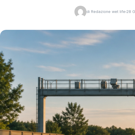
di
Redazione wet life
28 G