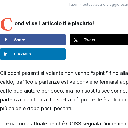
Tutor in autostrada e viaggio estiv
C
ondivi se l'articolo ti è piaciuto!
Share
Tweet
LinkedIn
Gli occhi pesanti al volante non vanno “spinti” fino a
caldo, traffico e partenze estive conviene fermarsi appen
caffè può aiutare per poco, ma non sostituisce sonno
partenza pianificata. La scelta più prudente è anticipar
più calde e dopo pasti pesanti.
Il tema torna attuale perché CCISS segnala l’incremento