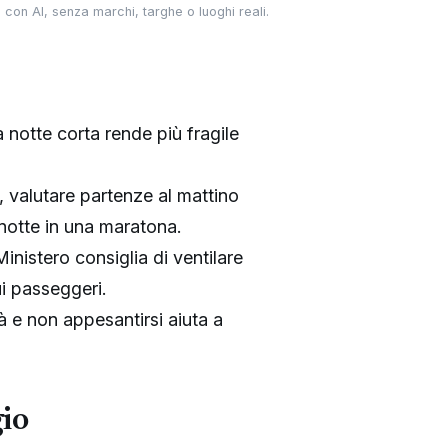
 con AI, senza marchi, targhe o luoghi reali.
 notte corta rende più fragile
, valutare partenze al mattino
notte in una maratona.
Ministero consiglia di ventilare
sui passeggeri.
à e non appesantirsi aiuta a
gio