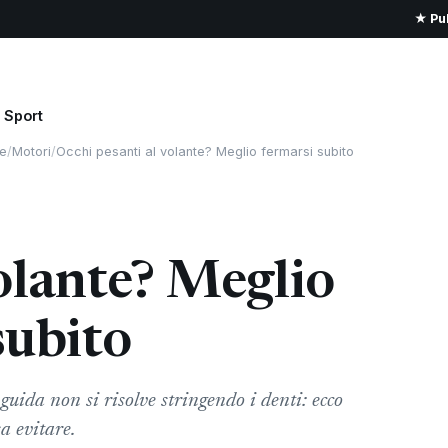
★ Pub
Sport
e
/
Motori
/
Occhi pesanti al volante? Meglio fermarsi subito
olante? Meglio
subito
 guida non si risolve stringendo i denti: ecco
a evitare.