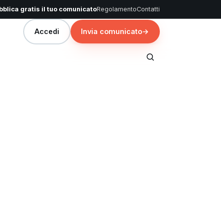
blica gratis il tuo comunicato
Regolamento
Contatti
Accedi
Invia comunicato
→