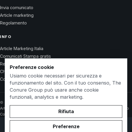
Invia comunicato
Article marketing
Regolamento
INFO
Article Marketing Italia
Comunicati Stampa gratis
Regolamento
Preferenze cookie
Chi Siamo
Usiamo cookie necessari per sicurezza e
Contatti
funzionamento del sito. Con il tuo consenso, The
Conure Group può usare anche cookie
funzionali, analytics e marketing.
© 2026 Wet Life News · The Conure Group
Article Marketing Italia
Comunicati Stampa gratis
Regolamento
Chi Siamo
Rifiuta
Contatti
Preferenze
© 2026 WetlifeVillaguardia.it. Owned and operated by
The