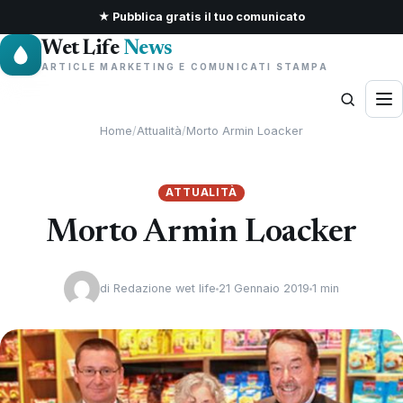
★ Pubblica gratis il tuo comunicato
Wet Life
News
ARTICLE MARKETING E COMUNICATI STAMPA
Home
/
Attualità
/
Morto Armin Loacker
ATTUALITÀ
Morto Armin Loacker
di
Redazione wet life
21 Gennaio 2019
1 min