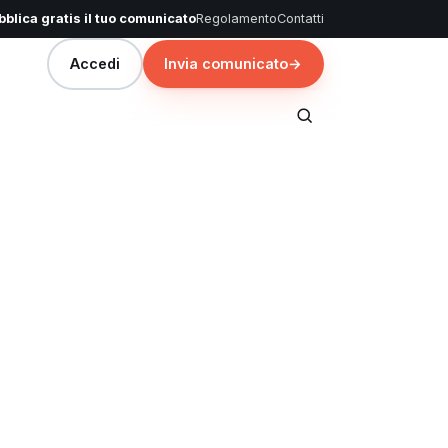
blica gratis il tuo comunicato
Regolamento
Contatti
Accedi
Invia comunicato
→