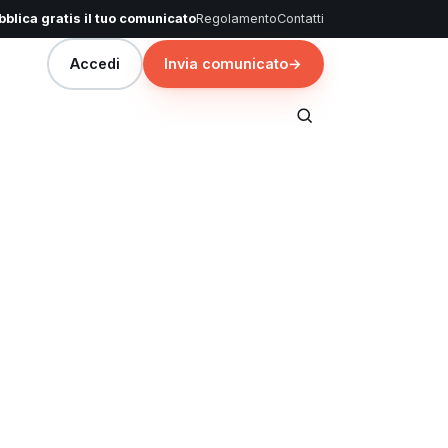
blica gratis il tuo comunicato
Regolamento
Contatti
Accedi
Invia comunicato
→