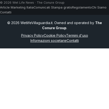
© 2026 Wet Life News · The Conure Group
Article Marketing Italia
Comunicati Stampa gratis
Regolamento
Chi Siamo
Contatti
© 2026 WetlifeVillaguardia.it. Owned and operated by
The
Conure Group
.
Privacy Policy
Cookie Policy
Termini d'uso
Informazioni societarie
Contatti