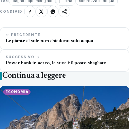
bagno dopo mangiato
piscina
sicurezza in acqua
TAG
CONDIVIDI
Navigazione
← PRECEDENTE
articoli
Le piante al sole non chiedono solo acqua
SUCCESSIVO →
Power bank in aereo, la stiva è il posto sbagliato
Continua a leggere
ECONOMIA