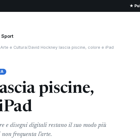
★ Pub
Sport
/
Arte e Cultura
/
David Hockney lascia piscine, colore e iPad
RA
scia piscine,
 iPad
 e disegni digitali restano il suo modo più
non frequenta l’arte.