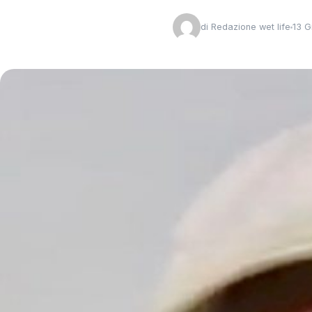
di
Redazione wet life
13 G