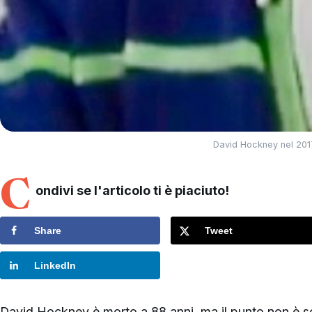
David Hockney nel 201
C
ondivi se l'articolo ti è piaciuto!
Share
Tweet
LinkedIn
David Hockney è morto a 88 anni, ma il punto non è so