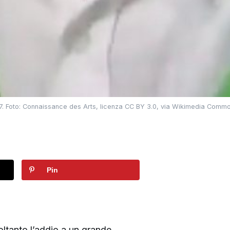
7. Foto: Connaissance des Arts, licenza CC BY 3.0, via Wikimedia Commo
Pin
ltanto l’addio a un grande