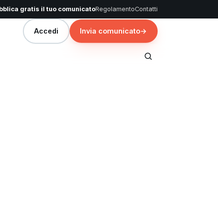
blica gratis il tuo comunicato
Regolamento
Contatti
Accedi
Invia comunicato
→