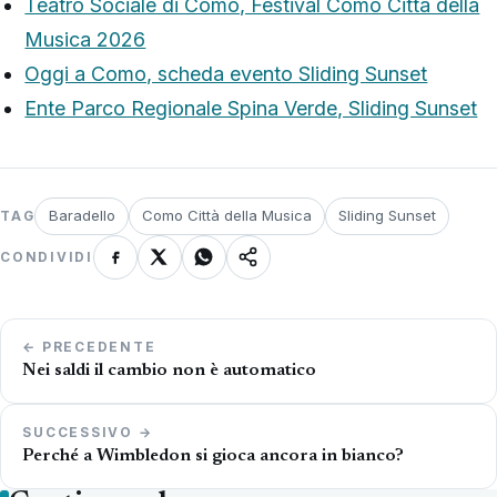
Teatro Sociale di Como, Festival Como Città della
Musica 2026
Oggi a Como, scheda evento Sliding Sunset
Ente Parco Regionale Spina Verde, Sliding Sunset
Baradello
Como Città della Musica
Sliding Sunset
TAG
CONDIVIDI
Navigazione
← PRECEDENTE
articoli
Nei saldi il cambio non è automatico
SUCCESSIVO →
Perché a Wimbledon si gioca ancora in bianco?