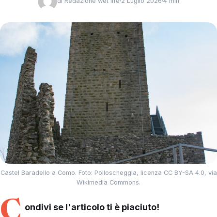
di
Redazione wet life
2 Luglio 2026
4 min
Castel Baradello a Como. Foto: Polloscheggia, licenza CC BY-SA 4.0, via
Wikimedia Commons.
C
ondivi se l'articolo ti è piaciuto!