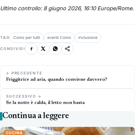
Ultimo controllo: 8 giugno 2026, 16:10 Europe/Rome.
Como per tutti
eventi Como
inclusione
TAG
CONDIVIDI
Navigazione
← PRECEDENTE
articoli
Friggitrice ad aria, quando conviene davvero?
SUCCESSIVO →
Se la notte è calda, il letto non basta
Continua a leggere
CUCINA