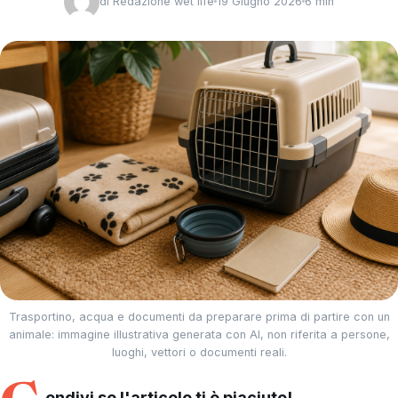
di
Redazione wet life
19 Giugno 2026
6 min
Trasportino, acqua e documenti da preparare prima di partire con un
animale: immagine illustrativa generata con AI, non riferita a persone,
luoghi, vettori o documenti reali.
ondivi se l'articolo ti è piaciuto!