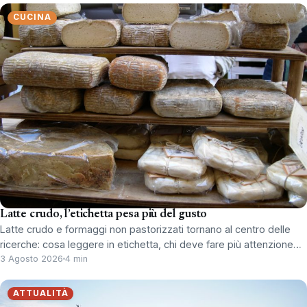
CUCINA
Latte crudo, l’etichetta pesa più del gusto
Latte crudo e formaggi non pastorizzati tornano al centro delle
ricerche: cosa leggere in etichetta, chi deve fare più attenzione…
3 Agosto 2026
4 min
ATTUALITÀ