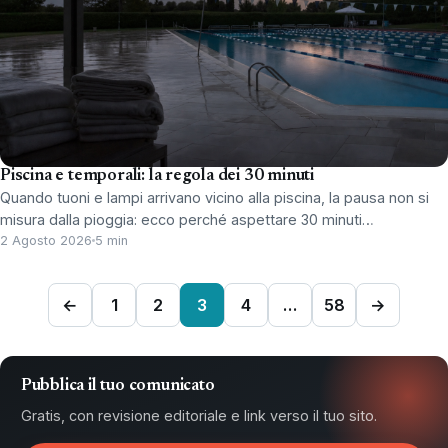
Piscina e temporali: la regola dei 30 minuti
Quando tuoni e lampi arrivano vicino alla piscina, la pausa non si
misura dalla pioggia: ecco perché aspettare 30 minuti…
2 Agosto 2026
5 min
←
1
2
3
4
…
58
→
Pubblica il tuo comunicato
Gratis, con revisione editoriale e link verso il tuo sito.